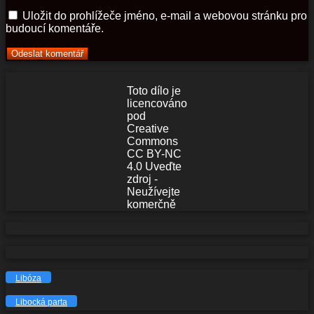
Uložit do prohlížeče jméno, e-mail a webovou stránku pro
budoucí komentáře.
Toto dílo je
licencováno
pod
Creative
Commons
CC BY-NC
4.0 Uveďte
zdroj -
Neužívejte
komerčně
Libóza
Libocká parta