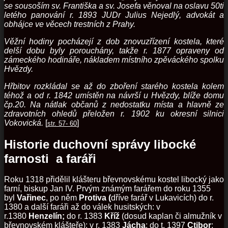
se sousoším sv. Františka a sv. Josefa věnoval na oslavu 50ti
letého panování r. 1893 JUDr Julius Nejedlý, advokát a
obhájce ve věcech trestních z Prahy.
Věžní hodiny pocházejí z dob znovuzřízení kostela, které
delší dobu byly porouchány, takže r. 1877 opraveny od
zámeckého hodináře, nákladem místního zpěváckého spolku
Hvězdy.
Hřbitov rozkládal se až do zboření starého kostela kolem
téhož a od r. 1842 umístěn na návrší u Hvězdy, blíže domu
čp.20. Na nátlak občanů z nedostatku místa a hlavně ze
zdravotních ohledů přeložen r. 1902 ku okresní silnici
Vokovická.
[
]
str. 57- 60
Historie duchovní správy libocké
farnosti a faráři
Roku 1318 přidělil klášteru břevnovskému kostel libocký jako
farní, biskup Jan IV. Prvým známým farářem do roku 1355
byl
Vařinec
, po něm
Protiva (
dříve farář v Lukavicích) do r.
1380 a další faráři až do válek husitských: v
r.1380
Henzelín;
do r. 1383
Kříž
(dosud kaplan či almužník v
břevnovském klášteře); v r. 1383
Jácha
; do t. 1397
Ctibor
;