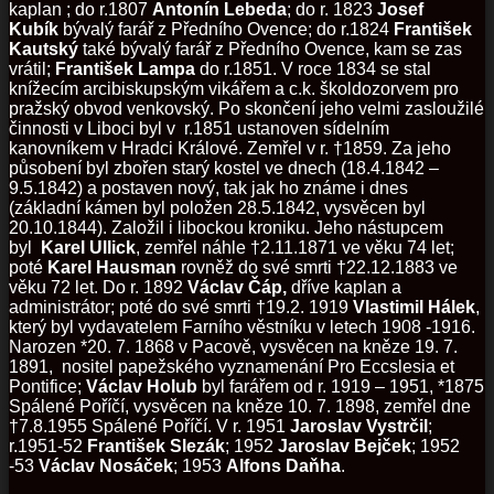
kaplan
; do r.1807
Antonín Lebeda
; do r. 1823
Josef
Kubík
bývalý farář z Předního Ovence; do r.1824
František
Kautský
také bývalý farář z Předního Ovence, kam se zas
vrátil;
František Lampa
do r.1851. V roce 1834 se stal
knížecím arcibiskupským vikářem a c.k. školdozorvem pro
pražský obvod venkovský. Po skončení jeho velmi zasloužilé
činnosti v Liboci byl v r.1851 ustanoven sídelním
kanovníkem v Hradci Králové. Zemřel v r. †1859. Za jeho
působení byl zbořen starý kostel ve dnech (18.4.1842 –
9.5.1842) a postaven nový, tak jak ho známe i dnes
(základní kámen byl položen 28.5.1842, vysvěcen byl
20.10.1844). Založil i libockou kroniku. Jeho nástupcem
byl
Karel Ullick
, zemřel náhle †2.11.1871 ve věku 74 let;
poté
Karel Hausman
rovněž do své smrti †22.12.1883 ve
věku 72 let. Do r. 1892
Václav Čáp,
dříve kaplan a
administrátor; poté do své smrti †19.2. 1919
Vlastimil Hálek
,
který byl vydavatelem Farního věstníku v letech 1908 -1916.
Narozen *20. 7. 1868 v Pacově, vysvěcen na kněze 19. 7.
1891, nositel papežského vyznamenání Pro Eccslesia et
Pontifice;
Václav Holub
byl farářem od r. 1919 – 1951, *1875
Spálené Poříčí, vysvěcen na kněze 10. 7. 1898, zemřel dne
†7.8.1955 Spálené Poříčí. V r. 1951
Jaroslav Vystrčil
;
r.1951-52
František Slezák
; 1952
Jaroslav Bejček
; 1952
-53
Václav Nosáček
; 1953
Alfons Daňha
.