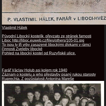
Vlastimil Hálek
Pùvodní Libocký kostelík, převzato ze stránek farnosti
Liboc http://liboc.euweb.cz/files/others/105-01.jpg
To jsou ty tři vrby zasazené libockými dívkami v rámci
činnosti Zveleby libocké
Pohled na libocký kostel od Ruzyňské ulice.
Farář Václav Holub asi kolem rok 1940
Záznam o kostelu a jeho přestavby psaný rukou starosty
Ruprechta. Z pozůstalosti Antonína Mareše