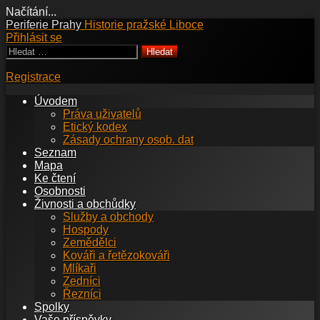
Načítání...
Přejít
Periferie Prahy
Historie pražské Liboce
k
Přihlásit se
obsahu
Vyhledávání
webu
Registrace
Úvodem
Práva uživatelů
Etický kodex
Zásady ochrany osob. dat
Seznam
Mapa
Ke čtení
Osobnosti
Živnosti a obchůdky
Služby a obchody
Hospody
Zemědělci
Kováři a řetězokováři
Mlíkaři
Zedníci
Řezníci
Spolky
Vaše příspěvky