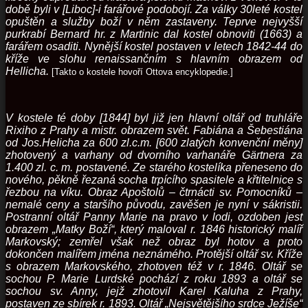
době byli v [Liboc]-i farářové podobojí. Za války 30leté kostel
opuštěn a služby boží v něm zastaveny. Teprve nejvyšší
purkrabí Bernard hr. z Martinic dal kostel obnoviti (1663) a
farářem osaditi. Nynější kostel postaven v letech 1842-44 do
kříže ve slohu renaissančním s hlavním obrazem od
Hellicha.
[Takto o kostele hovoří Ottova encyklopedie.]
V kostele té doby [1844] byl již jen hlavní oltář od truhláře
Rixiho z Prahy a mistr. obrazem svět. Fabiána a Šebestiána
od Jos.Helicha za 600 zl.c.m. [600 zlatých konvenční měny]
zhotovený a varhany od dvorního varhanáře Gärtnera za
1.400 zl. c. m. postavené. Ze starého kostelíka přeneseno do
nového, pěkně řezaná socha trpícího spasitele a křtitelnice s
řezbou na víku. Obraz Apoštolů – čtrnácti sv. Pomocníků –
nemalé ceny a staršího původu, zavěšen je nyní v sákristii.
Postranní oltář Panny Marie na pravo v lodi, ozdoben jest
obrazem „Matky Boží“, který maloval r. 1846 historický malíř
Markovský; zemřel však než obraz byl hotov a proto
dokončen malířem jména neznámého. Protější oltář sv. Kříže
s obrazem Markovského, zhotoven též v r. 1846. Oltář se
sochou P. Marie Lurdské pochází z roku 1893 a oltář se
sochou sv. Anny, jejž zhotovil Karel Kaluha z Prahy,
postaven ze sbírek r. 1893. Oltář „Nejsvětějšího srdce Ježíše“