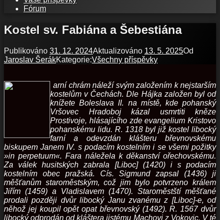
Fórum
Kostel sv. Fabiána a Šebestiána
Publikováno
31. 12. 2024
Aktualizováno
13. 5. 2025
Od
Jaroslav Šerák
Kategorie:
Všechny příspěvky
arní chrám náleží svým založením k nejstarším
kostelům v Čechách. Dle Hájka založen byl od
knížete Boleslava II. na místě, kde pohanský
Vršovec Hradoboj kázal usmrtiti kněze
Prostivoje, hlásajícího zde evangelium Kristovo
pohanskému lidu. R. 1318 byl již kostel libocký
farní a odevzdán klášteru břevnovskému
biskupem Janem IV. s podacím kostelním i se všemi požitky
»in perpetuum«. Fara náležela k děkanství ořechovskému.
Za válek husitských zabrala [Liboc] (1420) i s podacím
kostelním obec pražská. Cís. Sigmund zapsal (1436) ji
měšťanům staroměstským, což jim bylo potvrzeno králem
Jiřím (1459) a Vladislavem (1470). Staroměstští měšťané
prodali později dvůr libocký Janu zvanému z [Liboc]-e, od
něhož jej koupil opět opat břevnovský (1492). R. 1567 dvůr
libocký odprodán od kláštera jistému Machovi z Vokovic. V té