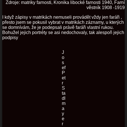
Zdroje: matriky farnosti, Kronika libocké farnosti 1940, Farní
věstník 1908 -1919
I když zápisy v matrikách nemuseli provádět vždy jen faráři ,
přesto jsem se pokusil vybrat v matrikách záznamy, u kterých
se domnívám, že je podepsali právě faráři vlastní rukou.
Bohužel jejich portréty se asi nedochovaly, tak alespoň jejich
podpisy
J
o
s
ef
P
et
r
S
ta
dl
m
a
y
e
r