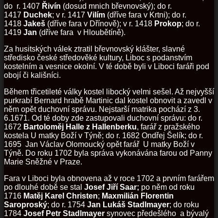
do r. 1407
Řivín
(dosud mnich břevnovský); do r.
1417
Duchek
; v r. 1417
Vilím
(dříve fara v Krtni); do r.
1418
Jakeš
(dříve fara v Dřínově); v r. 1418
Prokop
; do r.
1419
Jan
(dříve fara v Hloubětíně).
Za husitských válek ztratil břevnovský klášter, slavné
středisko české středověké kultury, Liboc s podanstvím
kostelním a vesnice okolní. V té době byli v Liboci faráři pod
obojí či kališníci.
Během třicetileté války kostel libocký velmi sešel. Až nejvyšší
purkrabí Bernard hrabě Martinic dal kostel obnovit a zavedl v
něm opět duchovní správu. Nejstarší matrika pochází z 3.
6.1671. Od té doby zde zastupovali duchovní správu: do r.
1672
Bartoloměj Halle z Hallenberku
, farář z pražského
kostela U matky Boží v Týně; do r. 1682 Ondřej Šelík; do r.
1695 Jan Václav Olomoucký opět farář U matky Boží v
Týně. Do roku 1702 byla správa vykonávána farou od Panny
Marie Sněžné v Praze.
Fara v Liboci byla obnovena až v roce 1702 a prvním farářem
po dlouhé době se stal
Josef Jiří Saar;
po něm od roku
1716
Matěj Karel Christen
;
Maxmilián Florentin
Saroproský
; do r. 1754
Jan Lukáš Stadlmayer
; do roku
1784
Josef Petr Stadlmayer
synovec předešlého a bývalý