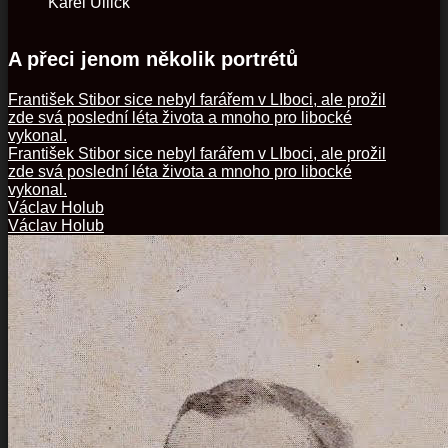
Karel Ullick
A přeci jenom několik portrétů
František Stibor sice nebyl farářem v LIboci, ale prožil
zde svá poslední léta života a mnoho pro libocké
vykonal.
František Stibor sice nebyl farářem v LIboci, ale prožil
zde svá poslední léta života a mnoho pro libocké
vykonal.
Václav Holub
Václav Holub