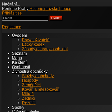
Načítání...
Přejít
Periferie Prahy
Historie pražské Liboce
k
Přihlásit se
obsahu
Vyhledávání
webu
Registrace
Úvodem
Práva uživatelů
Etický kodex
Zásady ochrany osob. dat
Seznam
Mapa
Ke čtení
Osobnosti
Živnosti a obchůdky
Služby a obchody
Hospody
Zemědělci
Kováři a řetězokováři
Mlíkaři
Zedníci
Řezníci
Spolky
Vaše příspěvky