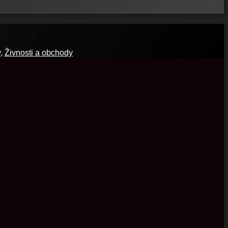
y
,
Živnosti a obchody