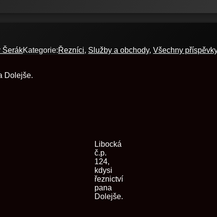
v Šerák
Kategorie:
Řezníci
,
Služby a obchody
,
Všechny příspěvk
a Dolejše.
Libocká
č.p.
124,
kdysi
řeznictví
pana
Dolejše.