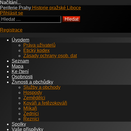
Načítání...
Přejít
Periferie Prahy
Historie pražské Liboce
k
Přihlásit se
obsahu
Vyhledávání
webu
Registrace
Úvodem
Práva uživatelů
Etický kodex
Zásady ochrany osob. dat
Seznam
Mapa
Ke čtení
Osobnosti
Živnosti a obchůdky
Služby a obchody
Hospody
Zemědělci
Kováři a řetězokováři
Mlíkaři
Zedníci
Řezníci
Spolky
Vaše příspěvky