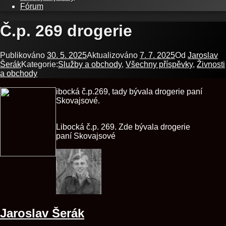
Fórum
Č.p. 269 drogerie
Publikováno
30. 5. 2025
Aktualizováno
7. 7. 2025
Od
Jaroslav
Šerák
Kategorie:
Služby a obchody
,
Všechny příspěvky
,
Živnosti
a obchody
ibocká č.p.269, tady bývala drogerie paní
Skovajsové.
Libocká č.p. 269. Zde bývala drogerie
paní Skovajsové
Jaroslav Šerák